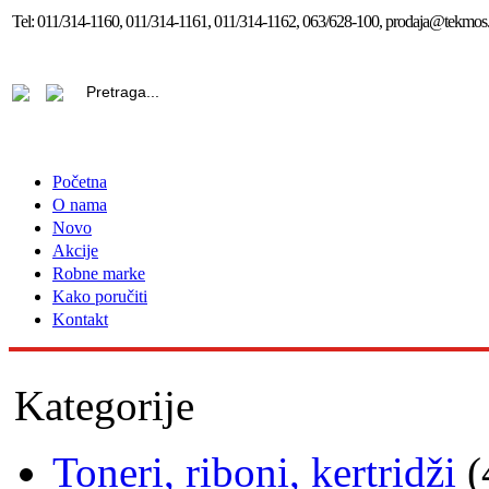
Tel:
011/314-1160, 011/314-1161, 011/314-1162, 063/628-100, prodaja@tekmos.
Početna
O nama
Novo
Akcije
Robne marke
Kako poručiti
Kontakt
Kategorije
Toneri, riboni, kertridži
(