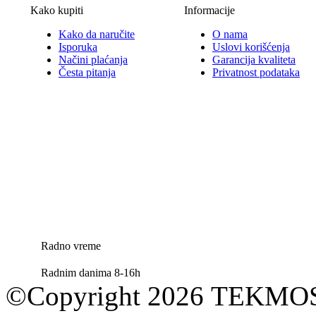
Kako kupiti
Informacije
Kako da naručite
O nama
Isporuka
Uslovi korišćenja
Načini plaćanja
Garancija kvaliteta
Česta pitanja
Privatnost podataka
Radno vreme
Radnim danima 8-16h
©Copyright 2026 TEKM