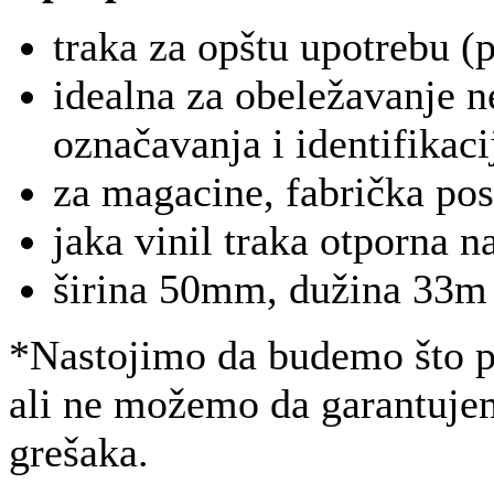
traka za opštu upotrebu (po
idealna za obeležavanje
n
označavanja i identifikaci
za magacine, fabrička post
jaka vinil traka otporna n
širina 50mm, dužina 33m
*Nastojimo da budemo što pr
ali ne možemo da garantujem
grešaka.