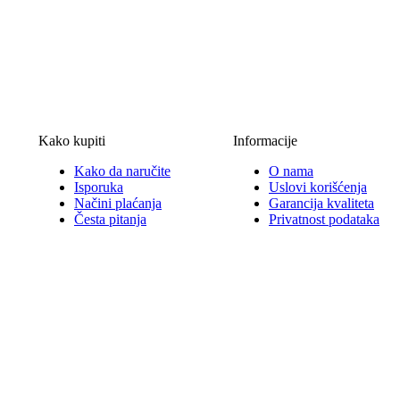
Kako kupiti
Informacije
Kako da naručite
O nama
Isporuka
Uslovi korišćenja
Načini plaćanja
Garancija kvaliteta
Česta pitanja
Privatnost podataka