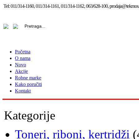
Tel:
011/314-1160, 011/314-1161, 011/314-1162, 063/628-100, prodaja@tekmos.
Početna
O nama
Novo
Akcije
Robne marke
Kako poručiti
Kontakt
Kategorije
Toneri, riboni, kertridži
(