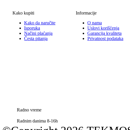
Kako kupiti
Informacije
Kako da naručite
O nama
Isporuka
Uslovi korišćenja
Načini plaćanja
Garancija kvaliteta
Česta pitanja
Privatnost podataka
Radno vreme
Radnim danima 8-16h