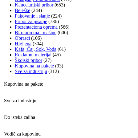
Kancelarijski pribor
(653)
Beleške
(244)
Pakovanje i slanje
(224)
Pribor za pisanje
(736)
Prezentaciona oprema
(566)
Biro oprema i mašine
(606)
Obrasci
(106)
Higijena
(304)
Kafa, Čaj, Sok, Voda
(61)
Reklamni materijal
(45)
Školski pribor
(27)
Kupovina na pakete
(93)
Sve za industriju
(312)
Kupovina na pakete
Sve za industriju
Do isteka zaliha
Vodič za kupovinu