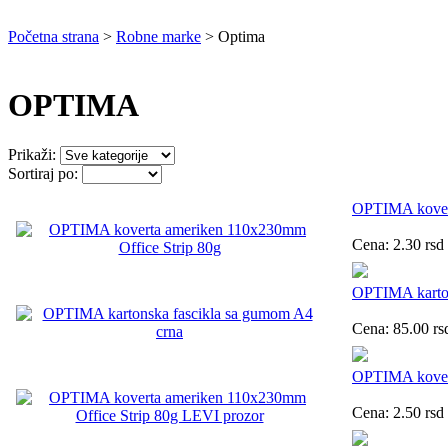
Početna strana
>
Robne marke
>
Optima
OPTIMA
Prikaži:
Sortiraj po:
OPTIMA kovert
Cena:
2.30
rsd
OPTIMA karton
Cena:
85.00
rs
OPTIMA kovert
Cena:
2.50
rsd