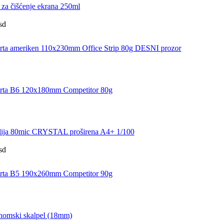
za čišćenje ekrana 250ml
sd
a ameriken 110x230mm Office Strip 80g DESNI prozor
ta B6 120x180mm Competitor 80g
ija 80mic CRYSTAL proširena A4+ 1/100
sd
ta B5 190x260mm Competitor 90g
omski skalpel (18mm)