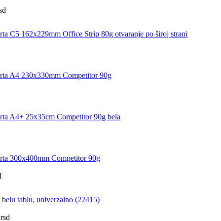
sd
 C5 162x229mm Office Strip 80g otvaranje po široj strani
ta A4 230x330mm Competitor 90g
ta A4+ 25x35cm Competitor 90g bela
ta 300x400mm Competitor 90g
d
elu tablu, univerzalno (22415)
rsd