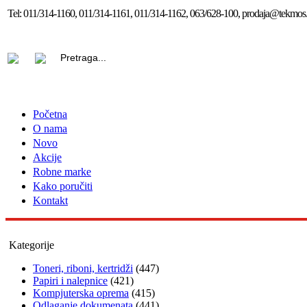
Tel:
011/314-1160, 011/314-1161, 011/314-1162, 063/628-100, prodaja@tekmos.
Početna
O nama
Novo
Akcije
Robne marke
Kako poručiti
Kontakt
Kategorije
Toneri, riboni, kertridži
(447)
Papiri i nalepnice
(421)
Kompjuterska oprema
(415)
Odlaganje dokumenata
(441)