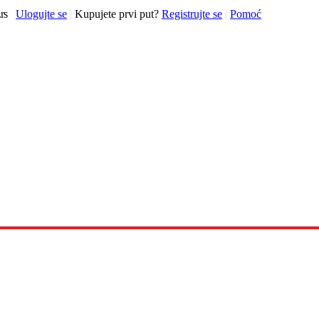
rs
Ulogujte se
|
Kupujete prvi put?
Registrujte se
|
Pomoć