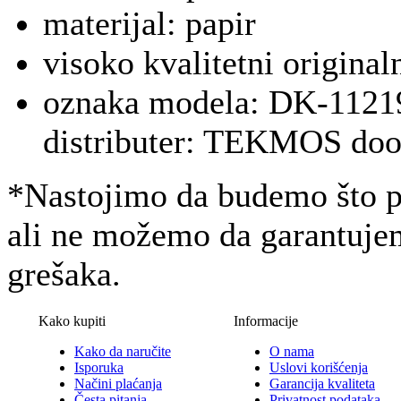
materijal: papir
visoko kvalitetni original
oznaka modela: DK-11219,
distributer: TEKMOS do
*Nastojimo da budemo što pr
ali ne možemo da garantujem
grešaka.
Kako kupiti
Informacije
Kako da naručite
O nama
Isporuka
Uslovi korišćenja
Načini plaćanja
Garancija kvaliteta
Česta pitanja
Privatnost podataka