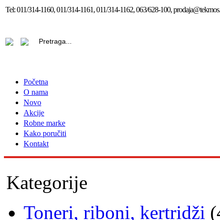
Tel:
011/314-1160, 011/314-1161, 011/314-1162, 063/628-100, prodaja@tekmos.
Početna
O nama
Novo
Akcije
Robne marke
Kako poručiti
Kontakt
Kategorije
Toneri, riboni, kertridži
(