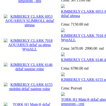
Cena:
30715.00
rsd
KIMBERLY CLARK 6953 
držač ubrusa
Cena:
7150.00
rsd
KIMBERLY CLARK 7018 AQ
WypALL
Cena:
3470.00
2990.00
rsd
KIMBERLY CLARK 6146 drža
Cena:
6780.00
rsd
KIMBERLY CLARK 6155 mobil
Cena:
Pozvati
TORK H1 Matic® držač ubrusa
senzorom - crni