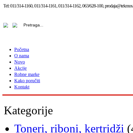
Tel:
011/314-1160, 011/314-1161, 011/314-1162, 063/628-100, prodaja@tekmos.
Početna
O nama
Novo
Akcije
Robne marke
Kako poručiti
Kontakt
Kategorije
Toneri, riboni, kertridži
(