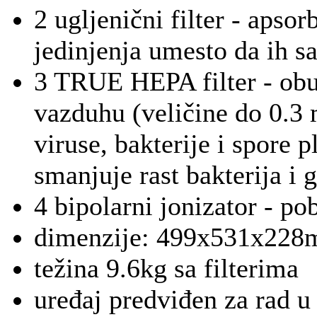
2 ugljenični filter - apsor
jedinjenja umesto da ih 
3 TRUE HEPA filter - obu
vazduhu (veličine do 0.3 
viruse, bakterije i spore p
smanjuje rast bakterija i 
4 bipolarni jonizator - pob
dimenzije: 499x531x22
težina 9.6kg sa filterima
uređaj predviđen za rad 