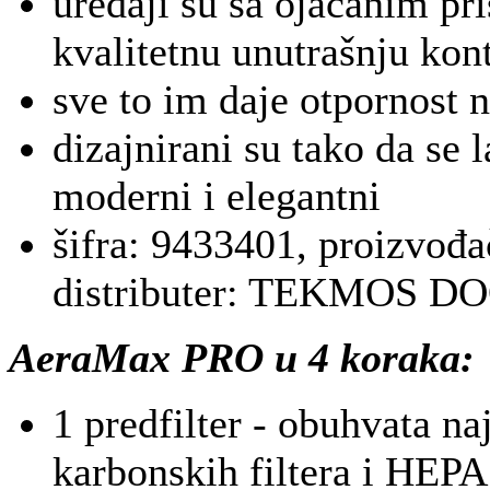
uređaji su sa ojačanim p
kvalitetnu unutrašnju kon
sve to im daje otpornost n
dizajnirani su tako da se 
moderni i elegantni
šifra: 9433401, proizvođa
distributer: TEKMOS 
AeraMax PRO u 4 koraka:
1 predfilter - obuhvata na
karbonskih filtera i HEPA 