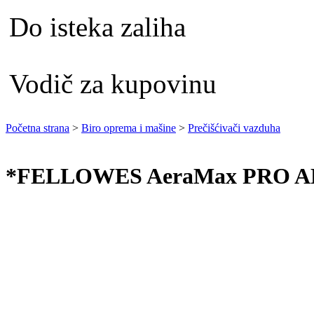
Do isteka zaliha
Vodič za kupovinu
Početna strana
>
Biro oprema i mašine
>
Prečišćivači vazduha
*FELLOWES AeraMax PRO AM I