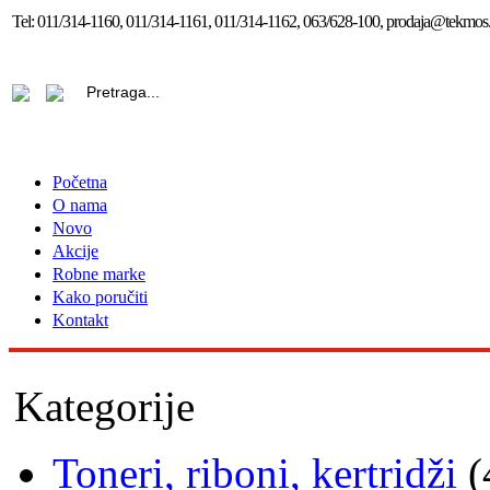
Tel:
011/314-1160, 011/314-1161, 011/314-1162, 063/628-100, prodaja@tekmos.
Početna
O nama
Novo
Akcije
Robne marke
Kako poručiti
Kontakt
Kategorije
Toneri, riboni, kertridži
(