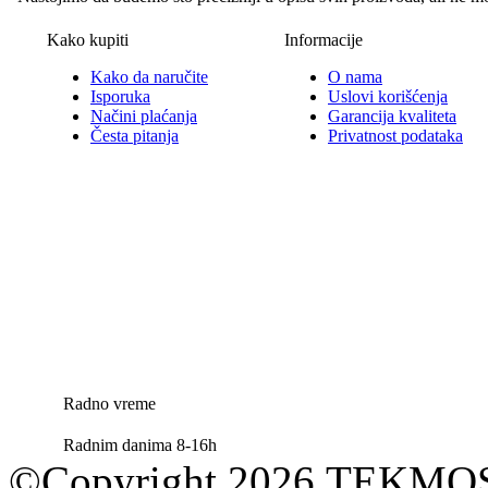
Kako kupiti
Informacije
Kako da naručite
O nama
Isporuka
Uslovi korišćenja
Načini plaćanja
Garancija kvaliteta
Česta pitanja
Privatnost podataka
Radno vreme
Radnim danima 8-16h
©Copyright 2026 TEKM