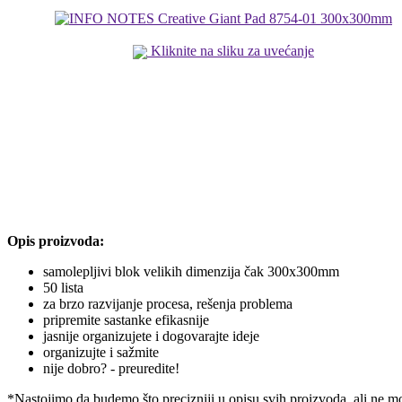
Kliknite na sliku za uvećanje
Opis proizvoda:
samolepljivi blok velikih dimenzija čak
300x300mm
50 lista
za brzo razvijanje procesa, rešenja problema
pripremite sastanke efikasnije
jasnije organizujete i dogovarajte ideje
organizujte i sažmite
nije dobro? - preuredite!
*Nastojimo da budemo što precizniji u opisu svih proizvoda, ali ne m