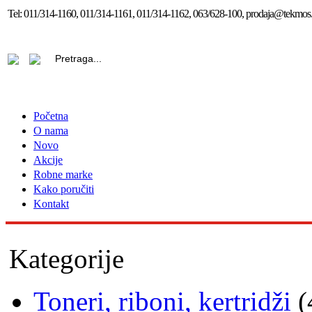
Tel:
011/314-1160, 011/314-1161, 011/314-1162, 063/628-100, prodaja@tekmos.
Početna
O nama
Novo
Akcije
Robne marke
Kako poručiti
Kontakt
Kategorije
Toneri, riboni, kertridži
(