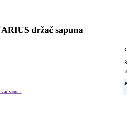
RIUS držač sapuna
C
Š
K