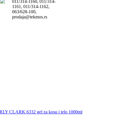
011/314-1160, 011/314-
1161, 011/314-1162,
063/628-100,
prodaja@tekmos.rs