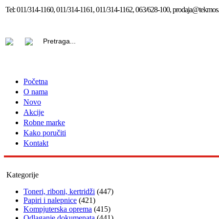
Tel:
011/314-1160, 011/314-1161, 011/314-1162, 063/628-100, prodaja@tekmos.
Početna
O nama
Novo
Akcije
Robne marke
Kako poručiti
Kontakt
Kategorije
Toneri, riboni, kertridži
(447)
Papiri i nalepnice
(421)
Kompjuterska oprema
(415)
Odlaganje dokumenata
(441)