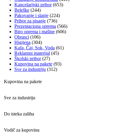
Kancelarijski pribor
(653)
Beleške
(244)
Pakovanje i slanje
(224)
Pribor za pisanje
(736)
Prezentaciona oprema
(566)
Biro oprema i mašine
(606)
Obrasci
(106)
Higijena
(304)
Kafa, Čaj, Sok, Voda
(61)
Reklamni materijal
(45)
Školski pribor
(27)
Kupovina na pakete
(93)
Sve za industriju
(312)
Kupovina na pakete
Sve za industriju
Do isteka zaliha
Vodič za kupovinu