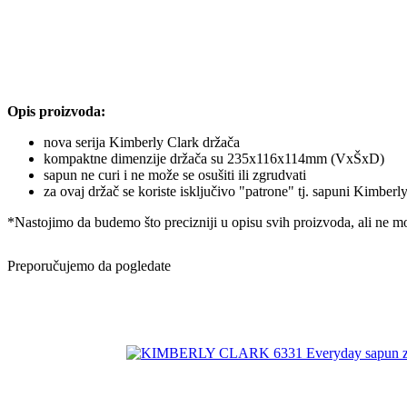
Opis proizvoda:
nova serija Kimberly Clark držača
kompaktne dimenzije držača su 235x116x114mm (VxŠxD)
sapun ne curi i ne može se osušiti ili zgrudvati
za ovaj držač se koriste isključivo "patrone" tj. sapuni Kimber
*Nastojimo da budemo što precizniji u opisu svih proizvoda, ali ne m
Preporučujemo da pogledate