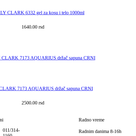
 CLARK 6332 gel za kosu i telo 1000ml
1640.00
rsd
LARK 7173 AQUARIUS držač sapuna CRNI
2500.00
rsd
ni
Radno vreme
011/314-
Radnim danima 8-16h
1160