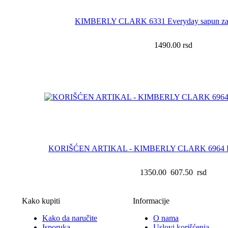
KIMBERLY CLARK 6331 Everyday sapun za 
1490.00
rsd
KORIŠĆEN ARTIKAL - KIMBERLY CLARK 6964 RI
1350.00
607.50
rsd
Kako kupiti
Informacije
Kako da naručite
O nama
Isporuka
Uslovi korišćenja