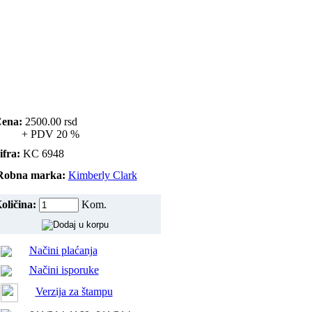
ena:
2500.00
rsd
+ PDV 20 %
ifra:
KC 6948
Robna marka:
Kimberly Clark
oličina:
Kom.
Načini plaćanja
Načini isporuke
Verzija za štampu