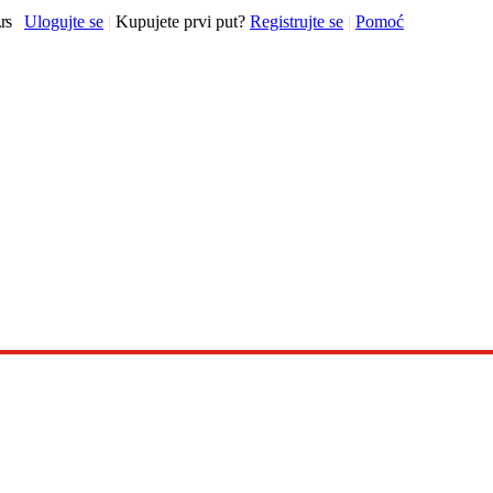
rs
Ulogujte se
|
Kupujete prvi put?
Registrujte se
|
Pomoć