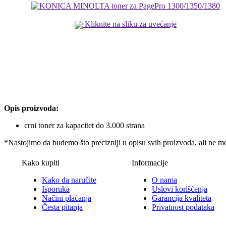
Kliknite na sliku za uvećanje
Opis proizvoda:
crni toner za kapacitet do 3.000 strana
*Nastojimo da budemo što precizniji u opisu svih proizvoda, ali ne m
Kako kupiti
Informacije
Kako da naručite
O nama
Isporuka
Uslovi korišćenja
Načini plaćanja
Garancija kvaliteta
Česta pitanja
Privatnost podataka