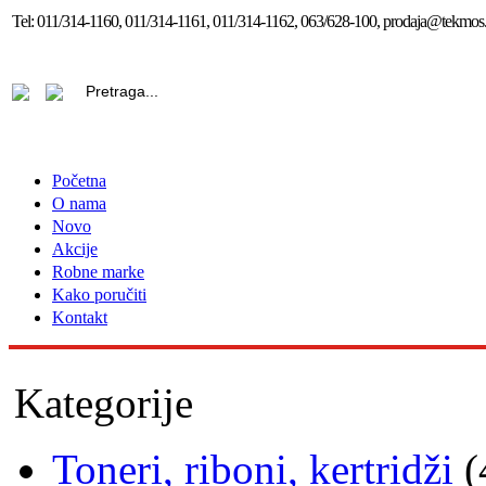
Tel:
011/314-1160, 011/314-1161, 011/314-1162, 063/628-100, prodaja@tekmos.
Početna
O nama
Novo
Akcije
Robne marke
Kako poručiti
Kontakt
Kategorije
Toneri, riboni, kertridži
(