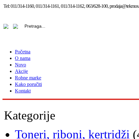
Tel:
011/314-1160, 011/314-1161, 011/314-1162, 063/628-100, prodaja@tekmos.
Početna
O nama
Novo
Akcije
Robne marke
Kako poručiti
Kontakt
Kategorije
Toneri, riboni, kertridži
(