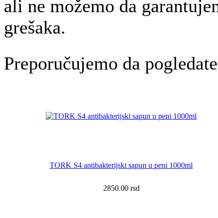
ali ne možemo da garantujem
grešaka.
Preporučujemo da pogledate
TORK S4 antibakterijski sapun u peni 1000ml
2850.00
rsd