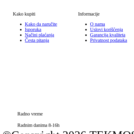
Kako kupiti
Informacije
Kako da naručite
O nama
Isporuka
Uslovi korišćenja
Načini plaćanja
Garancija kvaliteta
Česta pitanja
Privatnost podataka
Radno vreme
Radnim danima 8-16h