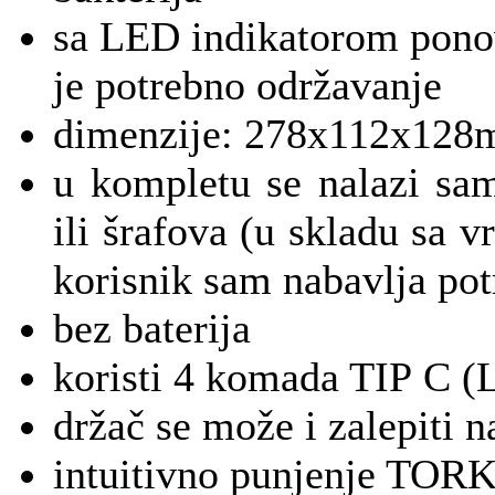
sa LED indikatorom ponov
je potrebno održavanje
dimenzije: 278x112x12
u kompletu se nalazi sam
ili šrafova (u skladu sa 
korisnik sam nabavlja pot
bez baterija
koristi 4 komada TIP C (L
držač se može i zalepiti n
intuitivno punjenje TOR