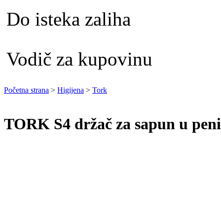
Do isteka zaliha
Vodič za kupovinu
Početna strana
>
Higijena
>
Tork
TORK S4 držač za sapun u peni 