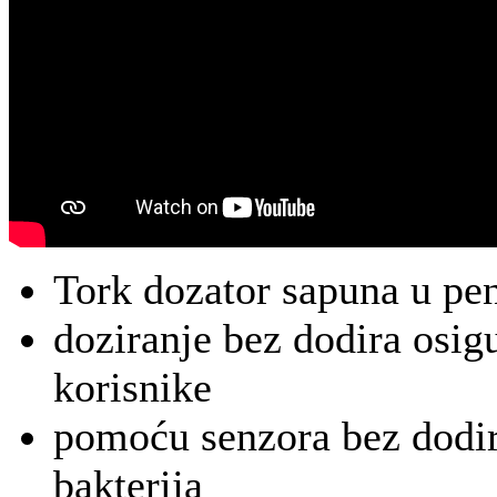
Tork dozator sapuna u pe
doziranje bez dodira osig
korisnike
pomoću senzora bez dodir
bakterija