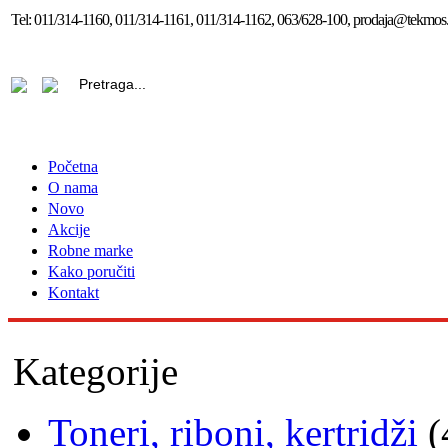
Tel:
011/314-1160, 011/314-1161, 011/314-1162, 063/628-100, prodaja@tekmos.
Početna
O nama
Novo
Akcije
Robne marke
Kako poručiti
Kontakt
Kategorije
Toneri, riboni, kertridži
(