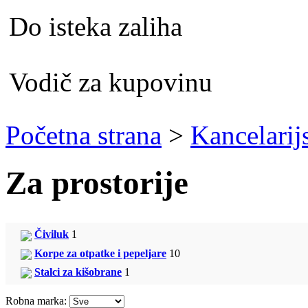
Do isteka zaliha
Vodič za kupovinu
Početna strana
>
Kancelarij
Za prostorije
Čiviluk
1
Korpe za otpatke i pepeljare
10
Stalci za kišobrane
1
Robna marka: