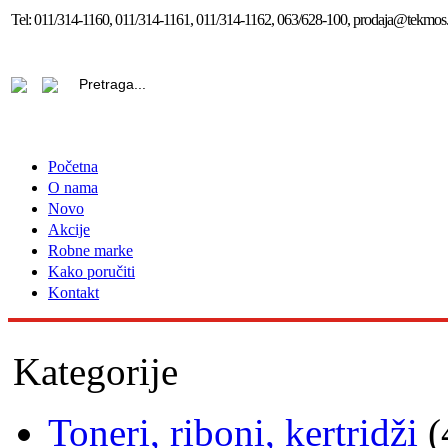
Tel:
011/314-1160, 011/314-1161, 011/314-1162, 063/628-100, prodaja@tekmos.
Početna
O nama
Novo
Akcije
Robne marke
Kako poručiti
Kontakt
Kategorije
Toneri, riboni, kertridži
(