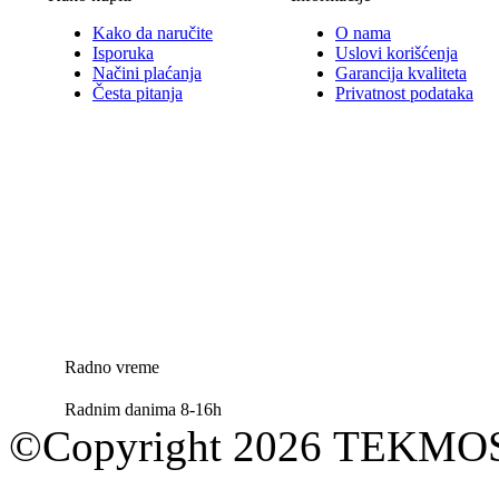
Kako da naručite
O nama
Isporuka
Uslovi korišćenja
Načini plaćanja
Garancija kvaliteta
Česta pitanja
Privatnost podataka
Radno vreme
Radnim danima 8-16h
©Copyright 2026 TEKM