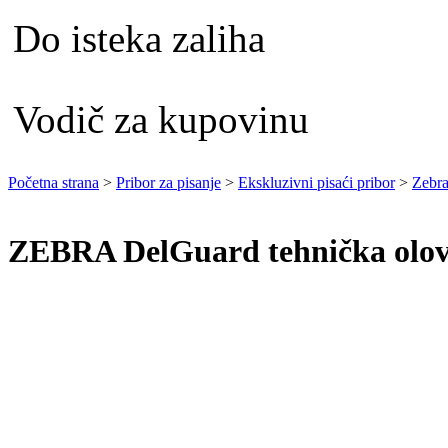
Do isteka zaliha
Vodič za kupovinu
Početna strana
>
Pribor za pisanje
>
Ekskluzivni pisaći pribor
>
Zebr
ZEBRA DelGuard tehnička olo