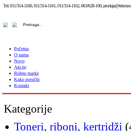
Tel:
011/314-1160, 011/314-1161, 011/314-1162, 063/628-100, prodaja@tekmos.
Početna
O nama
Novo
Akcije
Robne marke
Kako poručiti
Kontakt
Kategorije
Toneri, riboni, kertridži
(