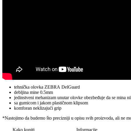
tehnička olovka ZEBRA DelGuard
debljina mine 0.5mm
jedinstveni mehanizam unutar olovke obezbeđuje da se mina n
sa gumicom i jakom plastičnom klipsom
komforan neklizajući grip
*Nastojimo da budemo što precizniji u opisu svih proizvoda, ali ne m
Kako kupiti
Informacije