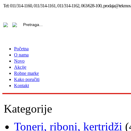
Tel:
011/314-1160, 011/314-1161, 011/314-1162, 063/628-100, prodaja@tekmos.
Početna
O nama
Novo
Akcije
Robne marke
Kako poručiti
Kontakt
Kategorije
Toneri, riboni, kertridži
(