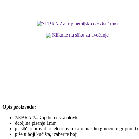
Kliknite na sliku za uvećanje
Opis proizvoda:
ZEBRA Z-Grip hemijska olovka
debljina pisanja 1mm
plastično providno telo olovke sa rebrastim gumenim gripom i 
piše u boji kućišta, izaberite boju