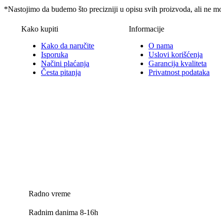
*Nastojimo da budemo što precizniji u opisu svih proizvoda, ali ne m
Kako kupiti
Informacije
Kako da naručite
O nama
Isporuka
Uslovi korišćenja
Načini plaćanja
Garancija kvaliteta
Česta pitanja
Privatnost podataka
Radno vreme
Radnim danima 8-16h